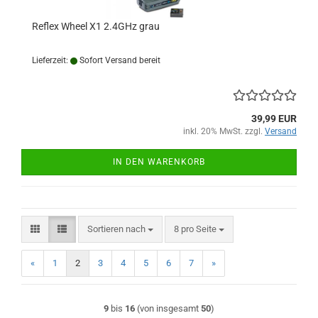
Reflex Wheel X1 2.4GHz grau
Lieferzeit:
Sofort Versand bereit
39,99 EUR
inkl. 20% MwSt. zzgl.
Versand
IN DEN WARENKORB
Sortieren nach
pro Seite
Sortieren nach
8 pro Seite
«
1
2
3
4
5
6
7
»
9
bis
16
(von insgesamt
50
)