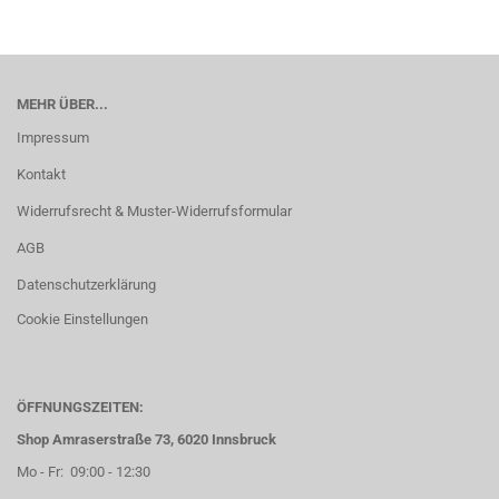
MEHR ÜBER...
Impressum
Kontakt
Widerrufsrecht & Muster-Widerrufsformular
AGB
Datenschutzerklärung
Cookie Einstellungen
ÖFFNUNGSZEITEN:
Shop Amraserstraße 73, 6020 Innsbruck
Mo - Fr: 09:00 - 12:30