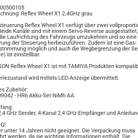
 500500105
ichnung: Reflex Wheel X1 2.4GHz grau
steuerung Reflex Wheel X1 verfügt über zwei vollproporti
Beide Kanäle sind mit einem Servo-Reverse ausgestatte
 die Laufrichtung des Fahrzeugs umzukehren und so eine
erung der Steuerung herbeizuführen. Zudem ist eine Gas-
strimmung möglich und auch die Wegbegrenzung der Se
e) ist einstellbar.
ON Reflex Wheel X1 ist mit TAMIYA Produkten kompatib
eriezustand wird mittels LED-Anzeige übermittelt.
es Zubehör:
09042 - HR6 Akku-Set NiMh AA
fang:
2,4 GHz Sender, 4-Kanal 2,4 GHz-Empfänger und Anleitun
G!
er unter 14 Jahren nicht geeignet. Die Verpackung muss
rt werden, da sie wichtige Informationen enthält. Die