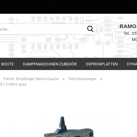
RAMO 
Suche...
Tel.: 
Mo
BOOTE
DAMPFMASCHINEN ZUBEHÖR
DEPRONPLATTEN
DYNA
»
»
»
Fernst. Empfänger Servos Quarze
Fernsteuerungen
 X1 2.4GHz grau