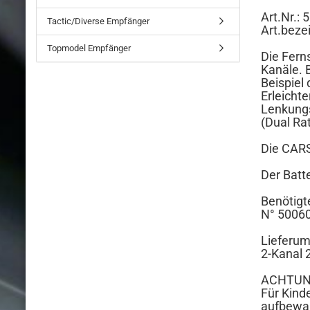
Art.Nr.:
Tactic/Diverse Empfänger
Art.beze
Topmodel Empfänger
Die Fern
Kanäle. 
Beispiel
Erleicht
Lenkung
(Dual Rat
Die CARS
Der Batt
Benötigt
N° 5006
Lieferum
2-Kanal 
ACHTUN
Für Kind
aufbewah