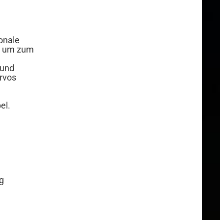
onale
t, um zum
 und
rvos
el.
g