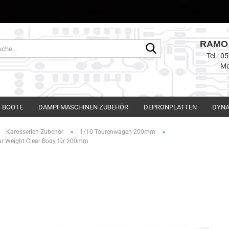
RAMO 
Suche...
Tel.: 
Mo
BOOTE
DAMPFMASCHINEN ZUBEHÖR
DEPRONPLATTEN
DYNA
»
»
»
Karosserien Zubehör
1/10 Tourenwagen 200mm
ar Weight Clear Body für 200mm