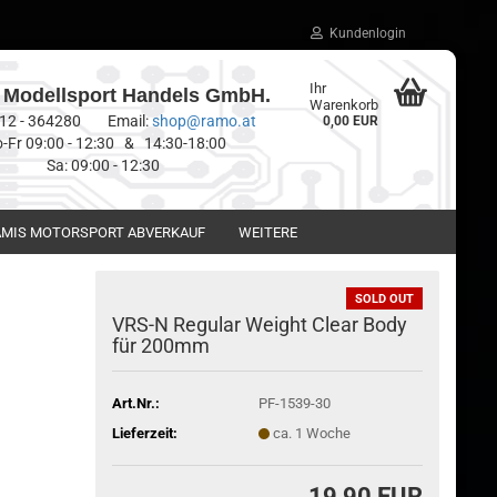
Kundenlogin
Ihr
Modellsport Handels GmbH.
Warenkorb
0512 - 364280 Email:
shop@ramo.at
0,00 EUR
-Fr 09:00 - 12:30 & 14:30-18:00
Sa: 09:00 - 12:30
MIS MOTORSPORT ABVERKAUF
WEITERE
SOLD OUT
VRS-N Regular Weight Clear Body
für 200mm
Art.Nr.:
PF-1539-30
Lieferzeit:
ca. 1 Woche
19,90 EUR