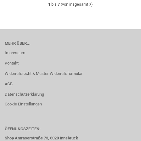
1
bis
7
(von insgesamt
7
)
MEHR ÜBER...
Impressum
Kontakt
Widerrufsrecht & Muster-Widerrufsformular
AGB
Datenschutzerklärung
Cookie Einstellungen
ÖFFNUNGSZEITEN:
Shop Amraserstraße 73, 6020 Innsbruck