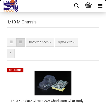
1/10 M Chassis
Sortieren nach
pro Seite
Sortieren nach
8 pro Seite
1
SOLD OUT
1/10 Kar.-Satz Citroen 2CV Charleston Clear Body