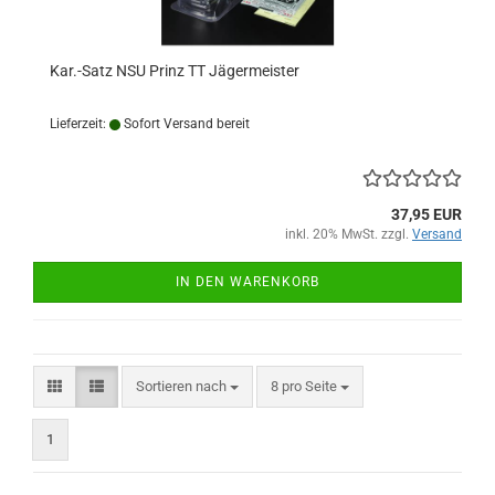
Kar.-Satz NSU Prinz TT Jägermeister
Lieferzeit:
Sofort Versand bereit
37,95 EUR
inkl. 20% MwSt. zzgl.
Versand
IN DEN WARENKORB
Sortieren nach
pro Seite
Sortieren nach
8 pro Seite
1