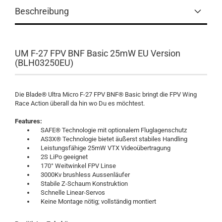
Beschreibung
UM F-27 FPV BNF Basic 25mW EU Version
(BLH03250EU)
Die Blade® Ultra Micro F-27 FPV BNF® Basic bringt die FPV Wing
Race Action überall da hin wo Du es möchtest.
Features:
SAFE® Technologie mit optionalem Fluglagenschutz
AS3X® Technologie bietet äußerst stabiles Handling
Leistungsfähige 25mW VTX Videoübertragung
2S LiPo geeignet
170° Weitwinkel FPV Linse
3000Kv brushless Aussenläufer
Stabile Z-Schaum Konstruktion
Schnelle Linear-Servos
Keine Montage nötig; vollständig montiert