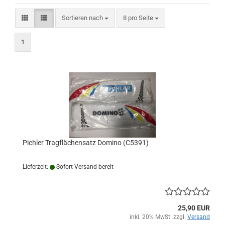
Sortieren nach
pro Seite
Sortieren nach
8 pro Seite
1
Pichler Tragflächensatz Domino (C5391)
Lieferzeit:
Sofort Versand bereit
25,90 EUR
inkl. 20% MwSt. zzgl.
Versand