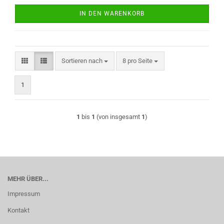
IN DEN WARENKORB
Sortieren nach
pro Seite
Sortieren nach
8 pro Seite
1
1
bis
1
(von insgesamt
1
)
MEHR ÜBER...
Impressum
Kontakt