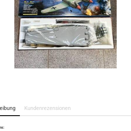
eibung
Kundenrezensionen
ns: