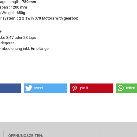
age Length :
780 mm
span :
1200 mm
g Weight :
650g
r system :
2 x
Twin 370 Motors with gearbox
d:
kku 8,4V oder 2S Lipo
adegerät
ernbedienung inkl. Empfänger
tweet
pin it
teilen
ÖFFNUNGSZEITEN: