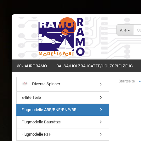
Alle
30 JAHRE RAMO
BALSA/HOLZBAUSÄTZE/HOLZSPIELZEUG
Startseite
Diverse Spinner
E-flite Teile
Flugmodelle ARF/BNF/PNP/RR
Flugmodelle Bausätze
Flugmodelle RTF