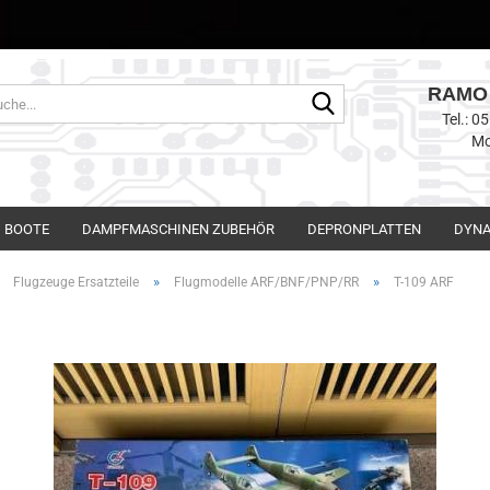
RAMO 
Suche...
Tel.: 
Mo
BOOTE
DAMPFMASCHINEN ZUBEHÖR
DEPRONPLATTEN
DYNA
»
»
»
Flugzeuge Ersatzteile
Flugmodelle ARF/BNF/PNP/RR
T-109 ARF