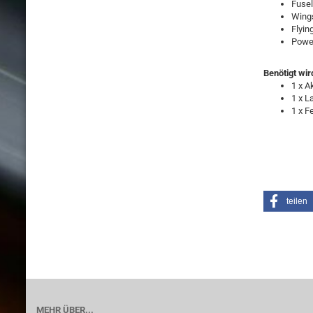
Fusel
Wing
Flyin
Powe
Benötigt wir
1 x A
1 x L
1 x F
teilen
MEHR ÜBER...