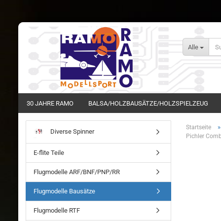
Alle
30 JAHRE RAMO
BALSA/HOLZBAUSÄTZE/HOLZSPIELZEUG
Startseite
Diverse Spinner
Pichler Com
E-flite Teile
Flugmodelle ARF/BNF/PNP/RR
Flugmodelle Bausätze
Flugmodelle RTF