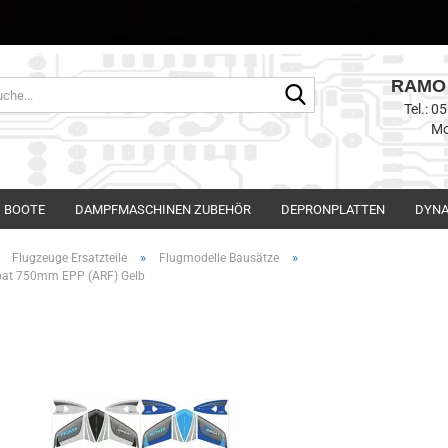
RAMO 
Suche...
Tel.: 
Mo
BOOTE
DAMPFMASCHINEN ZUBEHÖR
DEPRONPLATTEN
DYNA
»
»
»
Flugzeuge Ersatzteile
Flugmodelle Bausätze
bat 750mm EPP (ARF) Gelb