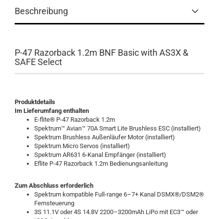
Beschreibung
P-47 Razorback 1.2m BNF Basic with AS3X &
SAFE Select
Produktdetails
Im Lieferumfang enthalten
E-flite® P-47 Razorback 1.2m
Spektrum™ Avian™ 70A Smart Lite Brushless ESC (installiert)
Spektrum Brushless Außenläufer Motor (installiert)
Spektrum Micro Servos (installiert)
Spektrum AR631 6-Kanal Empfänger (installiert)
Eflite P-47 Razorback 1.2m Bedienungsanleitung
Zum Abschluss erforderlich
Spektrum kompatible Full-range 6–7+ Kanal DSMX®/DSM2®
Fernsteuerung
3S 11.1V oder 4S 14.8V 2200–3200mAh LiPo mit EC3™ oder