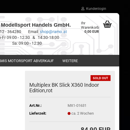
Kundenlogin
Ihr
Modellsport Handels GmbH.
Warenkorb
0512 - 364280 Email:
shop@ramo.at
0,00 EUR
-Fr 09:00 - 12:30 & 14:30-18:00
Sa: 09:00 - 12:30
MIS MOTORSPORT ABVERKAUF
WEITERE
SOLD OUT
Multiplex BK Slick X360 Indoor
Edition,rot
Art.Nr.:
MX1-01631
Lieferzeit:
ca. 2 Wochen
84,90 EUR