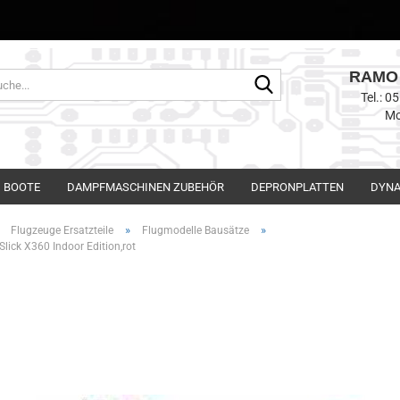
RAMO 
Suche...
Tel.: 
Mo
BOOTE
DAMPFMASCHINEN ZUBEHÖR
DEPRONPLATTEN
DYNA
»
»
»
Flugzeuge Ersatzteile
Flugmodelle Bausätze
Slick X360 Indoor Edition,rot