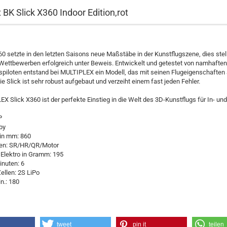
 BK Slick X360 Indoor Edition,rot
60 setzte in den letzten Saisons neue Maßstäbe in der Kunstflugszene, dies stell
Wettbewerben erfolgreich unter Beweis. Entwickelt und getestet von namhaften
piloten entstand bei MULTIPLEX ein Modell, das mit seinen Flugeigenschaften 
Die Slick ist sehr robust aufgebaut und verzeiht einem fast jeden Fehler.
X Slick X360 ist der perfekte Einstieg in die Welt des 3D-Kunstflugs für In- un
P
by
in mm: 860
en: SR/HR/QR/Motor
 Elektro in Gramm: 195
inuten: 6
ellen: 2S LiPo
n.: 180
tweet
pin it
teilen