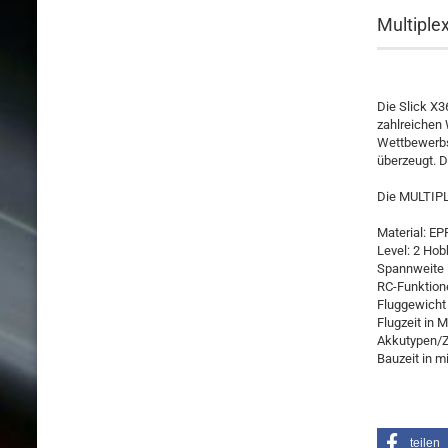
Multiplex
Die Slick X3
zahlreichen 
Wettbewerbs
überzeugt. 
Die MULTIPLE
Material: EP
Level: 2 Hob
Spannweite 
RC-Funktion
Fluggewicht
Flugzeit in M
Akkutypen/Z
Bauzeit in mi
teilen