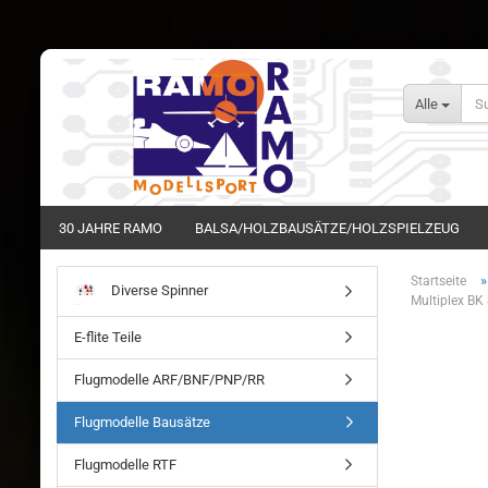
Alle
30 JAHRE RAMO
BALSA/HOLZBAUSÄTZE/HOLZSPIELZEUG
Startseite
Diverse Spinner
Multiplex BK 
E-flite Teile
Flugmodelle ARF/BNF/PNP/RR
Flugmodelle Bausätze
Flugmodelle RTF