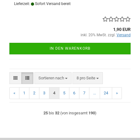
Lieferzeit:
Sofort Versand bereit
1,90 EUR
inkl. 20% MwSt. zzgl.
Versand
IN DEN WARENKORB
Sortieren nach
pro Seite
Sortieren nach
8 pro Seite
«
1
2
3
4
5
6
7
...
24
»
25
bis
32
(von insgesamt
190
)