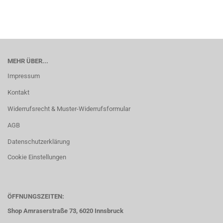
MEHR ÜBER...
Impressum
Kontakt
Widerrufsrecht & Muster-Widerrufsformular
AGB
Datenschutzerklärung
Cookie Einstellungen
ÖFFNUNGSZEITEN:
Shop Amraserstraße 73, 6020 Innsbruck