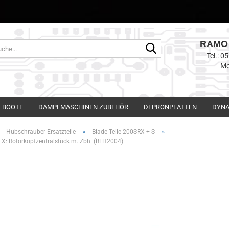
RAMO 
Suche...
Tel.: 
Mo
BOOTE
DAMPFMASCHINEN ZUBEHÖR
DEPRONPLATTEN
DYNA
»
»
»
Hubschrauber Ersatzteile
Blade Teile 200SRX + S
 X: Rotorkopfzentralstück m. Zbh. (BLH2004)