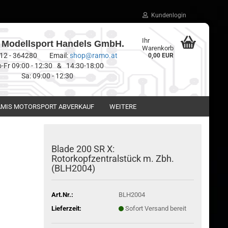
Kundenlogin
Ihr
Modellsport Handels GmbH.
Warenkorb
0512 - 364280 Email:
shop@ramo.at
0,00 EUR
-Fr 09:00 - 12:30 & 14:30-18:00
Sa: 09:00 - 12:30
MIS MOTORSPORT ABVERKAUF
WEITERE
Blade 200 SR X:
Rotorkopfzentralstück m. Zbh.
(BLH2004)
Art.Nr.:
BLH2004
Lieferzeit:
Sofort Versand bereit