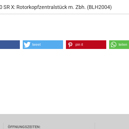
0 SR X: Rotorkopfzentralstück m. Zbh.
(BLH2004)
tweet
pin it
teilen
ÖFFNUNGSZEITEN: