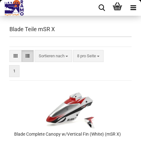
Blade Teile mSR X
Sortieren nach
pro Seite
Sortieren nach
8 pro Seite
1
Blade Complete Canopy w/Vertical Fin (White) (mSR X)