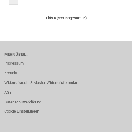
1
bis
6
(von insgesamt
6
)
MEHR ÜBER...
Impressum
Kontakt
Widerrufsrecht & Muster-Widerrufsformular
AGB
Datenschutzerklärung
Cookie Einstellungen