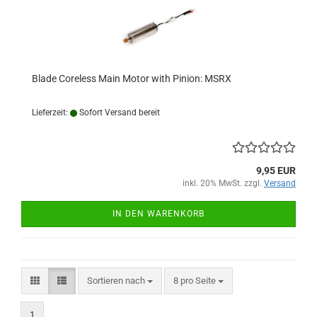
Blade Coreless Main Motor with Pinion: MSRX
Lieferzeit:
Sofort Versand bereit
9,95 EUR
inkl. 20% MwSt. zzgl.
Versand
IN DEN WARENKORB
Sortieren nach
pro Seite
Sortieren nach
8 pro Seite
1