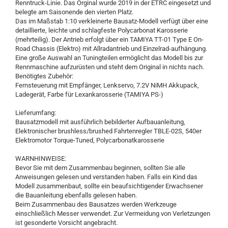
Renntruck-Linie. Das Orginal wurde 2019 in der ETRC eingesetzt und
belegte am Saisonende den vierten Platz.
Das im Maßstab 1:10 verkleinerte Bausatz-Modell verfügt über eine
detaillierte, leichte und schlagfeste Polycarbonat Karosserie
(mehrteilig). Der Antrieb erfolgt über ein TAMIYA TT-01 Type E On-
Road Chassis (Elektro) mit Allradantrieb und Einzelrad-aufhängung.
Eine große Auswahl an Tuningteilen ermöglicht das Modell bis zur
Rennmaschine aufzurüsten und steht dem Original in nichts nach.
Benötigtes Zubehör:
Fernsteuerung mit Empfänger, Lenkservo, 7.2V NiMH Akkupack,
Ladegerät, Farbe für Lexankarosserie (TAMIYA PS-)
Lieferumfang:
Bausatzmodell mit ausführlich bebilderter Aufbauanleitung,
Elektronischer brushless/brushed Fahrtenregler TBLE-02S, 540er
Elektromotor Torque-Tuned, Polycarbonatkarosserie
WARNHINWEISE:
Bevor Sie mit dem Zusammenbau beginnen, sollten Sie alle
Anweisungen gelesen und verstanden haben. Falls ein Kind das
Modell zusammenbaut, sollte ein beaufsichtigender Erwachsener
die Bauanleitung ebenfalls gelesen haben.
Beim Zusammenbau des Bausatzes werden Werkzeuge
einschließlich Messer verwendet. Zur Vermeidung von Verletzungen
ist gesonderte Vorsicht angebracht.