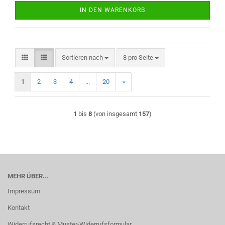
IN DEN WARENKORB
Sortieren nach
pro Seite
Sortieren nach
8 pro Seite
1
2
3
4
...
20
»
1
bis
8
(von insgesamt
157
)
MEHR ÜBER...
Impressum
Kontakt
Widerrufsrecht & Muster-Widerrufsformular