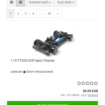
Sortieren nach
pro Seite
Sortieren nach
8 pro Seite
1
2
3
4
...
20
»
1:10 TT-02D Drift Spec Chassis
Lieferzeit:
Sofort Versand bereit
89,95 EUR
inkl. 20% MwSt. zzgl.
Versand