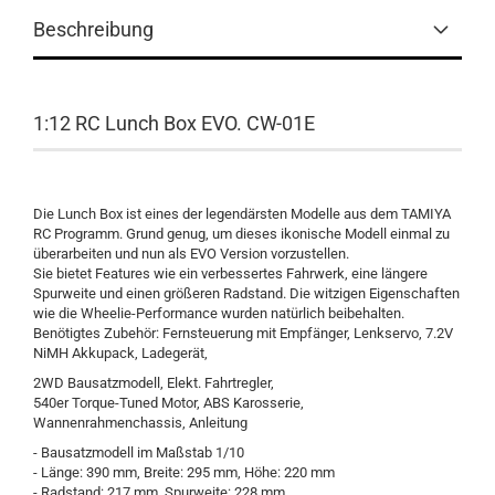
Beschreibung
1:12 RC Lunch Box EVO. CW-01E
Die Lunch Box ist eines der legendärsten Modelle aus dem TAMIYA
RC Programm. Grund genug, um dieses ikonische Modell einmal zu
überarbeiten und nun als EVO Version vorzustellen.
Sie bietet Features wie ein verbessertes Fahrwerk, eine längere
Spurweite und einen größeren Radstand. Die witzigen Eigenschaften
wie die Wheelie-Performance wurden natürlich beibehalten.
Benötigtes Zubehör: Fernsteuerung mit Empfänger, Lenkservo, 7.2V
NiMH Akkupack, Ladegerät,
2WD Bausatzmodell, Elekt. Fahrtregler,
540er Torque-Tuned Motor, ABS Karosserie,
Wannenrahmenchassis, Anleitung
- Bausatzmodell im Maßstab 1/10
- Länge: 390 mm, Breite: 295 mm, Höhe: 220 mm
- Radstand: 217 mm. Spurweite: 228 mm.