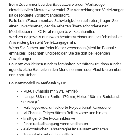
Beim Zusammenbau des Bausatzes werden Werkzeuge
einschließlich Messer verwendet. Zur Vermeidung von Verletzungen
ist gesonderte Vorsicht angebracht.
Falls beim Zusammenbau Schwierigkeiten auftreten, fragen Sie
einen Erwachsenen, der die Arbeiten überwacht oder einen
Modellbauer mit RC Erfahrungen bzw. Fachhändler.
Werkzeuge jeweils nur zweckbestimmt einsetzen. Bei fehlerhafter
Anwendung besteht Verletzungsgefahr.
Wenn Sie Farben und/oder Kleber verwenden (nicht im Bausatz
enthalten), beachten und befolgen Sie die dort beiliegenden
Anweisungen.
Bausatz von kleinen Kindern fernhalten. Verhüten Sie, dass Kinder
irgendwelche Bauteile in den Mund nehmen oder Plastiktüten über
den Kopf ziehen.
Bausatzmodell im Maßstab 1/10:
- MB-01 Chassis mit 2WD Antrieb
- Länge: 383mm, Breite: 170mm, Höhe: 138mm, Radstand:
239mm (L)
- vorbildgetreue, unlackierte Polycarbonat Karosserie
- M-Chassis Felgen 60mm Reifen vorne und hinten
- kräftiger 540er Motor inklusive
- Einzelradaufhängung vorne und hinten
- elektronischer Fahrtenregler im Bausatz enthalten
- Tuningteile optional erhältlich