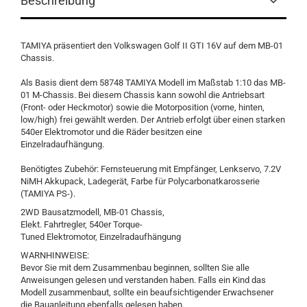
Beschreibung
TAMIYA präsentiert den Volkswagen Golf II GTI 16V auf dem MB-01
Chassis.
Als Basis dient dem 58748 TAMIYA Modell im Maßstab 1:10 das MB-
01 M-Chassis. Bei diesem Chassis kann sowohl die Antriebsart
(Front- oder Heckmotor) sowie die Motorposition (vorne, hinten,
low/high) frei gewählt werden. Der Antrieb erfolgt über einen starken
540er Elektromotor und die Räder besitzen eine
Einzelradaufhängung.
Benötigtes Zubehör: Fernsteuerung mit Empfänger, Lenkservo, 7.2V
NiMH Akkupack, Ladegerät, Farbe für Polycarbonatkarosserie
(TAMIYA PS-).
2WD Bausatzmodell, MB-01 Chassis,
Elekt. Fahrtregler, 540er Torque-
Tuned Elektromotor, Einzelradaufhängung
WARNHINWEISE:
Bevor Sie mit dem Zusammenbau beginnen, sollten Sie alle
Anweisungen gelesen und verstanden haben. Falls ein Kind das
Modell zusammenbaut, sollte ein beaufsichtigender Erwachsener
die Bauanleitung ebenfalls gelesen haben.