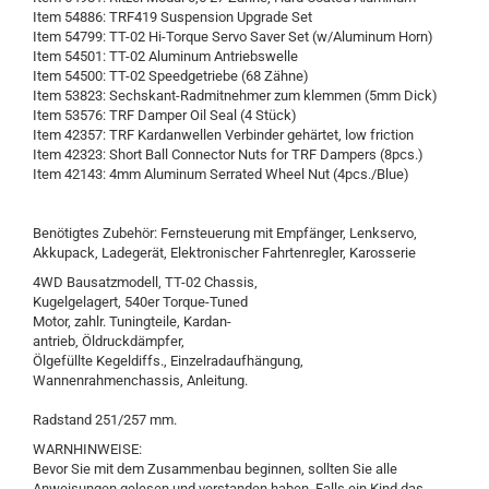
Item 54886: TRF419 Suspension Upgrade Set
Item 54799: TT-02 Hi-Torque Servo Saver Set (w/Aluminum Horn)
Item 54501: TT-02 Aluminum Antriebswelle
Item 54500: TT-02 Speedgetriebe (68 Zähne)
Item 53823: Sechskant-Radmitnehmer zum klemmen (5mm Dick)
Item 53576: TRF Damper Oil Seal (4 Stück)
Item 42357: TRF Kardanwellen Verbinder gehärtet, low friction
Item 42323: Short Ball Connector Nuts for TRF Dampers (8pcs.)
Item 42143: 4mm Aluminum Serrated Wheel Nut (4pcs./Blue)
Benötigtes Zubehör: Fernsteuerung mit Empfänger, Lenkservo,
Akkupack, Ladegerät, Elektronischer Fahrtenregler, Karosserie
4WD Bausatzmodell, TT-02 Chassis,
Kugelgelagert, 540er Torque-Tuned
Motor, zahlr. Tuningteile, Kardan-
antrieb, Öldruckdämpfer,
Ölgefüllte Kegeldiffs., Einzelradaufhängung,
Wannenrahmenchassis, Anleitung.
Radstand 251/257 mm.
WARNHINWEISE:
Bevor Sie mit dem Zusammenbau beginnen, sollten Sie alle
Anweisungen gelesen und verstanden haben. Falls ein Kind das