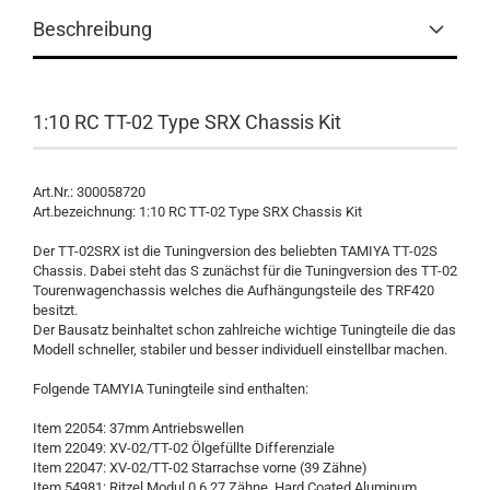
Beschreibung
1:10 RC TT-02 Type SRX Chassis Kit
Art.Nr.: 300058720
Art.bezeichnung: 1:10 RC TT-02 Type SRX Chassis Kit
Der TT-02SRX ist die Tuningversion des beliebten TAMIYA TT-02S
Chassis. Dabei steht das S zunächst für die Tuningversion des TT-02
Tourenwagenchassis welches die Aufhängungsteile des TRF420
besitzt.
Der Bausatz beinhaltet schon zahlreiche wichtige Tuningteile die das
Modell schneller, stabiler und besser individuell einstellbar machen.
Folgende TAMYIA Tuningteile sind enthalten:
Item 22054: 37mm Antriebswellen
Item 22049: XV-02/TT-02 Ölgefüllte Differenziale
Item 22047: XV-02/TT-02 Starrachse vorne (39 Zähne)
Item 54981: Ritzel Modul 0,6 27 Zähne, Hard Coated Aluminum