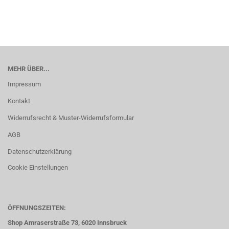
MEHR ÜBER...
Impressum
Kontakt
Widerrufsrecht & Muster-Widerrufsformular
AGB
Datenschutzerklärung
Cookie Einstellungen
ÖFFNUNGSZEITEN:
Shop Amraserstraße 73, 6020 Innsbruck