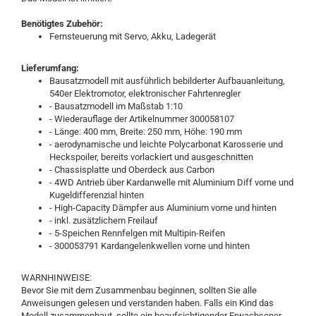
Benötigtes Zubehör:
Fernsteuerung mit Servo, Akku, Ladegerät
Lieferumfang:
Bausatzmodell mit ausführlich bebilderter Aufbauanleitung,
540er Elektromotor, elektronischer Fahrtenregler
- Bausatzmodell im Maßstab 1:10
- Wiederauflage der Artikelnummer 300058107
- Länge: 400 mm, Breite: 250 mm, Höhe: 190 mm
- aerodynamische und leichte Polycarbonat Karosserie und
Heckspoiler, bereits vorlackiert und ausgeschnitten
- Chassisplatte und Oberdeck aus Carbon
- 4WD Antrieb über Kardanwelle mit Aluminium Diff vorne und
Kugeldifferenzial hinten
- High-Capacity Dämpfer aus Aluminium vorne und hinten
- inkl. zusätzlichem Freilauf
- 5-Speichen Rennfelgen mit Multipin-Reifen
- 300053791 Kardangelenkwellen vorne und hinten
WARNHINWEISE:
Bevor Sie mit dem Zusammenbau beginnen, sollten Sie alle
Anweisungen gelesen und verstanden haben. Falls ein Kind das
Modell zusammenbaut, sollte ein beaufsichtigender Erwachsener