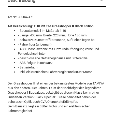
Beschreibung
Art.Nr.: 300047471
Art.bezeichnung: 1:10 RC The Grasshopper II Black Edition
- Bausatzmodell im Maßstab 1:10
- Länge: 400 mm, Breite: 223 mm, Höhe 136 mm
- schwarze Kunststoffkarosserie, Aufkleber liegen bei
- Fahrerfigur (unbemalt)
- ABS Chassiswanne mit Einzelradaufhängung vorne und
Pendelachse hinten
- geschlossene Getriebegehäuse mit Differenzial
- ABS Felgen in schwarz
- Batteriefach
- inkl. elektronischen Fahrtenregler und 380er Motor
Der Grasshopper II ist eines der bekanntesten Modelle von TAMIYA
aus den späten 80er Jahren. Er ist der Nachfolger des legendären
Grasshopper I Bausatzes. Jetzt gibt es diesen Klassiker in einer
limitierten Version "Black Special". Diese beinhaltet neben der
schwarzen Optik auch CVA Öldruckstoßdämpfer.
Dem Bausatz liegt ein 380er Motor und ein elektronischer
Fahrtenregler bei.