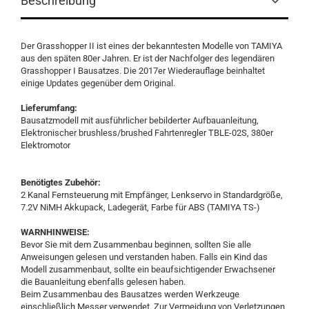
Beschreibung
Der Grasshopper II ist eines der bekanntesten Modelle von TAMIYA
aus den späten 80er Jahren. Er ist der Nachfolger des legendären
Grasshopper I Bausatzes. Die 2017er Wiederauflage beinhaltet
einige Updates gegenüber dem Original.
Lieferumfang:
Bausatzmodell mit ausführlicher bebilderter Aufbauanleitung,
Elektronischer brushless/brushed Fahrtenregler TBLE-02S, 380er
Elektromotor
Benötigtes Zubehör:
2 Kanal Fernsteuerung mit Empfänger, Lenkservo in Standardgröße,
7.2V NiMH Akkupack, Ladegerät, Farbe für ABS (TAMIYA TS-)
WARNHINWEISE:
Bevor Sie mit dem Zusammenbau beginnen, sollten Sie alle
Anweisungen gelesen und verstanden haben. Falls ein Kind das
Modell zusammenbaut, sollte ein beaufsichtigender Erwachsener
die Bauanleitung ebenfalls gelesen haben.
Beim Zusammenbau des Bausatzes werden Werkzeuge
einschließlich Messer verwendet. Zur Vermeidung von Verletzungen