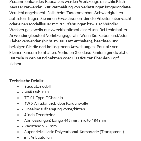
Zusammenbau des Bausatzes werden Werkzeuge einschließlich
Messer verwendet. Zur Vermeidung von Verletzungen ist gesonderte
Vorsicht angebracht. Falls beim Zusammenbau Schwierigkeiten
auftreten, fragen Sie einen Erwachsenen, der die Arbeiten überwacht
oder einen Modellbauer mit RC Erfahrungen bzw. Fachhändler.
Werkzeuge jeweils nur zweckbestimmt einsetzen. Bei fehlerhafter
Anwendung besteht Verletzungsgefahr. Wenn Sie Farben und/oder
Kleber verwenden (nicht im Bausatz enthalten), beachten und
befolgen Sie die dort beiliegenden Anweisungen. Bausatz von
kleinen Kindern fernhalten. Verhüten Sie, dass Kinder irgendwelche
Bauteile in den Mund nehmen oder Plastiktüten über den Kopf
ziehen.
Technische Details:
- Bausatzmodell
- Maßstab 1:10
- TT-01 Type E Chassis
- 4WD Allradantrieb über Kardanwelle
- Einzelradaufhängung vorne/hinten
- 4fach Federbeine
- Abmessungen: Länge 445 mm, Breite 184 mm
- Radstand 257 mm
- Super detaillierte Polycarbonat-Karosserie (Transparent)
mit Anbauteilen