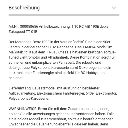
Beschreibung
Art.Nr.: 300058656 Artikelbezeichnung: 1:10 RC MB 190E debis
Zakspeed TT-01E
Der Mercedes-Benz 190E in der Version "debis" fuhr in den 90er
Jahren in der deutschen DTM Rennserie. Das TAMIYA-Modell im
Maßstab 1:10 auf dem TT-01E Chassis hat einen kräftigen Torque-
Tuned Elektromotor und Allradantrieb. Diese Kombination sorgt für
schnellen und unkomplizierten Fahrspaß. Die robuste und
detailgetreue Polykarbonatkarosserie samt Dekorbogen und ein
elektronischer Fahrtenregler sind perfekt für RC-Hobbyisten
geeignet.
Lieferumfang: Bausatzmodell mit ausführlich bebilderter
Aufbauanleitung, Elektronischem Fahrtenregler, 540er Elektromotor,
Polycarbonat-Karosserie.
WARNHINWEISE: Bevor Sie mit dem Zusammenbau beginnen,
sollten Sie alle Anweisungen gelesen und verstanden haben. Falls
ein Kind das Modell zusammenbaut, sollte ein beaufsichtigender
Erwachsener die Bauanleitung ebenfalls gelesen haben. Beim