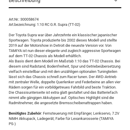
Beschreibung
Art.Nr.: 300058674
Art.bezeichnung: 1:10 RC G.R. Supra (TT-02)
Der Toyota Supra war über Jahrzehnte ein klassischer japanischer
Sportwagen. Toyota produzierte bis 2002 dieses Modell und stellte
2019 auf der Motorshow in Detroit die neueste Version vor. Von
TAMIYA ist nun dieser elegante und zugleich aggressive Sportwagen
auf dem TT-02 Chassis als Modell erhältlich.
Als Basis dient dem Modell im Maßstab 1:10 das TT-02 Chassis. Bei
diesem sind Radstand, Bodenfreiheit, Spur und Getriebeübersetzung
vielfach einstellbar und mit den unzähligen optionalen Tuningteilen
lässt sich das Chassis schnell zum Racer tunen. Der 4WD-Antrieb
mit zentraler Welle, doppelte Querlenker und Federbeine an allen vier
Rädern sorgen für ein vorbildgetreues Fahrbild und beste Traktion.
Die Chassisunterseite ist extra glatt gestaltet und das Batteriefach
nimmt alle gängigen Akkutypen auf. Optisches Highlight sind die
Radmitnehmer, die angesetzte Bremsscheibenattrappen haben.
Benötigtes Zubehör
: Fernsteuerung mit Empfänger, Lenkservo, 7.2V
NiMH Akkupack, Ladegerät, Farbe für Lexankarosserie (TAMIYA
PS-)