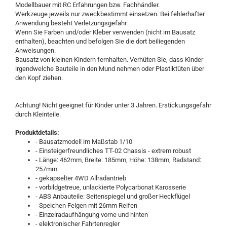
Modellbauer mit RC Erfahrungen bzw. Fachhändler.
Werkzeuge jeweils nur zweckbestimmt einsetzen. Bei fehlerhafter
Anwendung besteht Verletzungsgefahr.
Wenn Sie Farben und/oder Kleber verwenden (nicht im Bausatz
enthalten), beachten und befolgen Sie die dort beiliegenden
Anweisungen.
Bausatz von kleinen Kindern fernhalten. Verhüten Sie, dass Kinder
irgendwelche Bauteile in den Mund nehmen oder Plastiktüten über
den Kopf ziehen.
Achtung! Nicht geeignet für Kinder unter 3 Jahren. Erstickungsgefahr
durch Kleinteile.
Produktdetails:
- Bausatzmodell im Maßstab 1/10
- Einsteigerfreundliches TT-02 Chassis - extrem robust
- Länge: 462mm, Breite: 185mm, Höhe: 138mm, Radstand:
257mm
- gekapselter 4WD Allradantrieb
- vorbildgetreue, unlackierte Polycarbonat Karosserie
- ABS Anbauteile: Seitenspiegel und großer Heckflügel
- Speichen Felgen mit 26mm Reifen
- Einzelradaufhängung vorne und hinten
- elektronischer Fahrtenregler