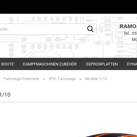
RAMO 
Suche...
Tel.: 
Mo
BOOTE
DAMPFMASCHINEN ZUBEHÖR
DEPRONPLATTEN
DYNA
»
»
»
Fahrzeuge Ersatzteile
RTR - Fahrzeuge
Modelle 1/10
1/10