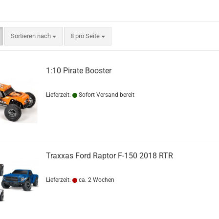
Sortieren nach
pro Seite
Sortieren nach
8 pro Seite
1:10 Pirate Booster
Lieferzeit:
Sofort Versand bereit
Traxxas Ford Raptor F-150 2018 RTR
Lieferzeit:
ca. 2 Wochen