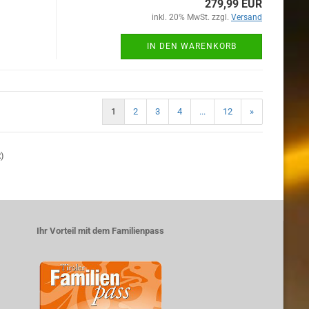
279,99 EUR
inkl. 20% MwSt. zzgl.
Versand
IN DEN WARENKORB
1
2
3
4
...
12
»
2
)
Ihr Vorteil mit dem Familienpass