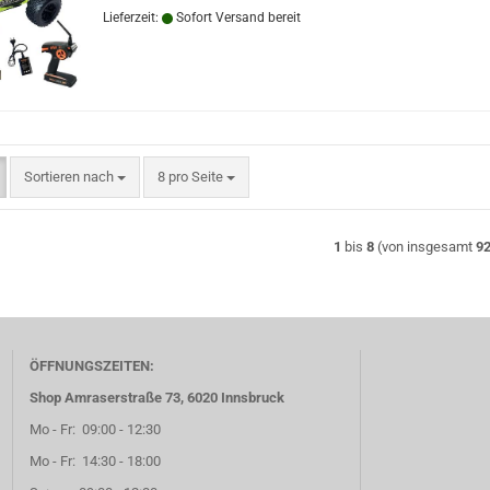
Lieferzeit:
Sofort Versand bereit
Sortieren nach
pro Seite
Sortieren nach
8 pro Seite
1
bis
8
(von insgesamt
9
ÖFFNUNGSZEITEN:
Shop Amraserstraße 73, 6020 Innsbruck
Mo - Fr: 09:00 - 12:30
Mo - Fr: 14:30 - 18:00