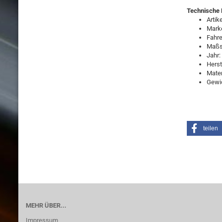
Technische 
Arti
Mar
Fahr
Maßs
Jahr
Hers
Mate
Gewic
teilen
MEHR ÜBER...
Impressum