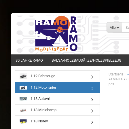
Alle
30 JAHRE RAMO
BALSA/HOLZBAUSÄTZE/HOLZSPIELZEUG
Startseite
1:12 Fahrzeuge
YAMAHA YZR
pcs.
1:12 Motorräder
1:18 AutoArt
1:18 Minichamp
1:18 Norev