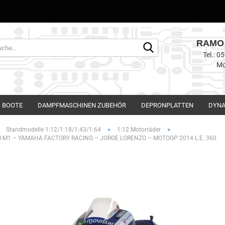
RAMO 
Suche...
Tel.: 
Mo
BOOTE
DAMPFMASCHINEN ZUBEHÖR
DEPRONPLATTEN
DYNA
»
»
»
Standmodelle 1:12/1:18/1:43/1:64
1:12 Motorräder
-M1 – YAMAHA FACTORY RACING – JORGE LORENZO – MOTOGP 2014 L.E. 360