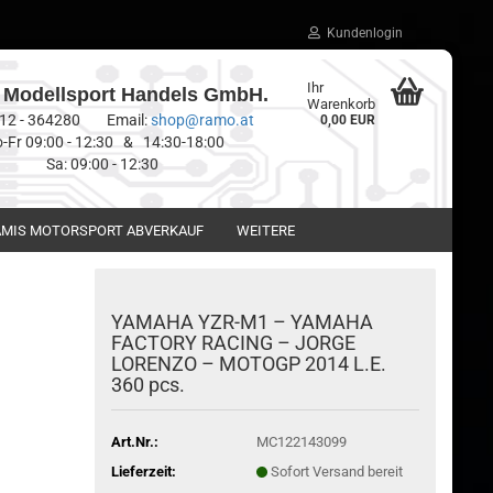
Kundenlogin
Ihr
Modellsport Handels GmbH.
Warenkorb
0512 - 364280 Email:
shop@ramo.at
0,00 EUR
-Fr 09:00 - 12:30 & 14:30-18:00
Sa: 09:00 - 12:30
MIS MOTORSPORT ABVERKAUF
WEITERE
YAMAHA YZR-M1 – YAMAHA
FACTORY RACING – JORGE
LORENZO – MOTOGP 2014 L.E.
360 pcs.
Art.Nr.:
MC122143099
Lieferzeit:
Sofort Versand bereit