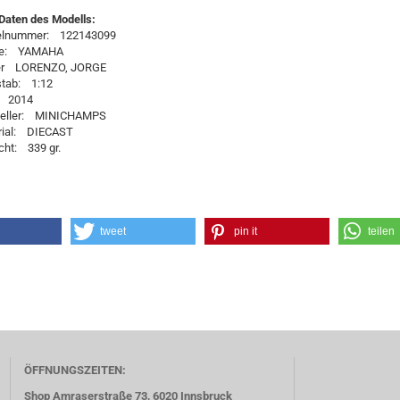
Daten des Modells:
kelnummer: 122143099
ke: YAMAHA
er LORENZO, JORGE
tab: 1:12
: 2014
teller: MINICHAMPS
rial: DIECAST
ht: 339 gr.
tweet
pin it
teilen
ÖFFNUNGSZEITEN:
Shop Amraserstraße 73, 6020 Innsbruck