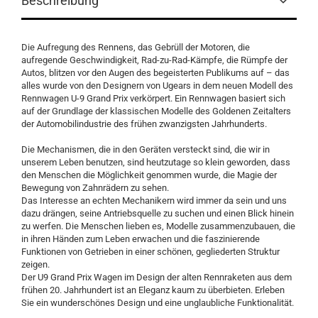
Beschreibung
Die Aufregung des Rennens, das Gebrüll der Motoren, die
aufregende Geschwindigkeit, Rad-zu-Rad-Kämpfe, die Rümpfe der
Autos, blitzen vor den Augen des begeisterten Publikums auf – das
alles wurde von den Designern von Ugears in dem neuen Modell des
Rennwagen U-9 Grand Prix verkörpert. Ein Rennwagen basiert sich
auf der Grundlage der klassischen Modelle des Goldenen Zeitalters
der Automobilindustrie des frühen zwanzigsten Jahrhunderts.
Die Mechanismen, die in den Geräten versteckt sind, die wir in
unserem Leben benutzen, sind heutzutage so klein geworden, dass
den Menschen die Möglichkeit genommen wurde, die Magie der
Bewegung von Zahnrädern zu sehen.
Das Interesse an echten Mechanikern wird immer da sein und uns
dazu drängen, seine Antriebsquelle zu suchen und einen Blick hinein
zu werfen. Die Menschen lieben es, Modelle zusammenzubauen, die
in ihren Händen zum Leben erwachen und die faszinierende
Funktionen von Getrieben in einer schönen, gegliederten Struktur
zeigen.
Der U9 Grand Prix Wagen im Design der alten Rennraketen aus dem
frühen 20. Jahrhundert ist an Eleganz kaum zu überbieten. Erleben
Sie ein wunderschönes Design und eine unglaubliche Funktionalität.