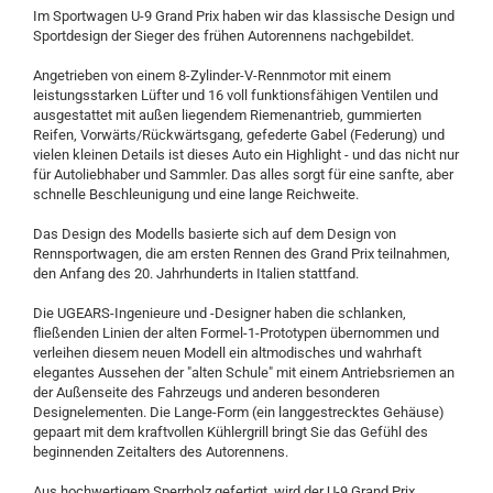
Im Sportwagen U-9 Grand Prix haben wir das klassische Design und
Sportdesign der Sieger des frühen Autorennens nachgebildet.
Angetrieben von einem 8-Zylinder-V-Rennmotor mit einem
leistungsstarken Lüfter und 16 voll funktionsfähigen Ventilen und
ausgestattet mit außen liegendem Riemenantrieb, gummierten
Reifen, Vorwärts/Rückwärtsgang, gefederte Gabel (Federung) und
vielen kleinen Details ist dieses Auto ein Highlight - und das nicht nur
für Autoliebhaber und Sammler. Das alles sorgt für eine sanfte, aber
schnelle Beschleunigung und eine lange Reichweite.
Das Design des Modells basierte sich auf dem Design von
Rennsportwagen, die am ersten Rennen des Grand Prix teilnahmen,
den Anfang des 20. Jahrhunderts in Italien stattfand.
Die UGEARS-Ingenieure und -Designer haben die schlanken,
fließenden Linien der alten Formel-1-Prototypen übernommen und
verleihen diesem neuen Modell ein altmodisches und wahrhaft
elegantes Aussehen der "alten Schule" mit einem Antriebsriemen an
der Außenseite des Fahrzeugs und anderen besonderen
Designelementen. Die Lange-Form (ein langgestrecktes Gehäuse)
gepaart mit dem kraftvollen Kühlergrill bringt Sie das Gefühl des
beginnenden Zeitalters des Autorennens.
Aus hochwertigem Sperrholz gefertigt, wird der U-9 Grand Prix