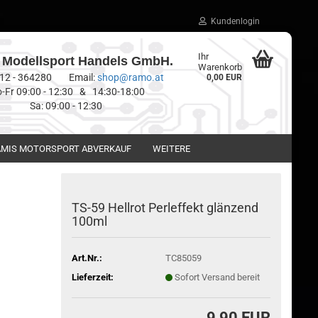
Kundenlogin
Ihr
Modellsport Handels GmbH.
Warenkorb
0512 - 364280 Email:
shop@ramo.at
0,00 EUR
-Fr 09:00 - 12:30 & 14:30-18:00
Sa: 09:00 - 12:30
MIS MOTORSPORT ABVERKAUF
WEITERE
TS-59 Hellrot Perleffekt glänzend
100ml
Art.Nr.:
TC85059
Lieferzeit:
Sofort Versand bereit
9,90 EUR