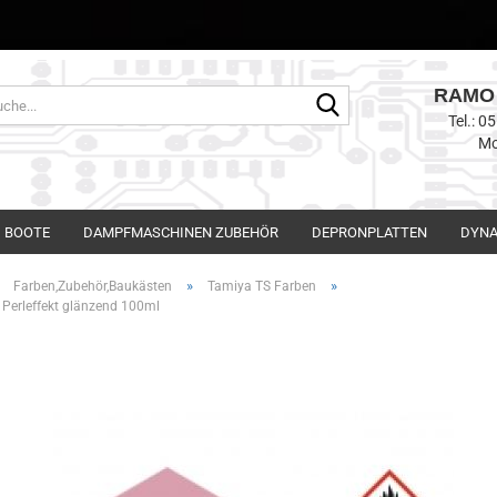
RAMO 
Suche...
Tel.: 
Mo
BOOTE
DAMPFMASCHINEN ZUBEHÖR
DEPRONPLATTEN
DYNA
»
»
»
Farben,Zubehör,Baukästen
Tamiya TS Farben
t Perleffekt glänzend 100ml