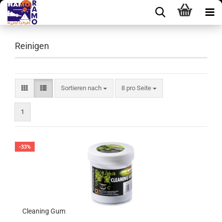
Reinigen
Sortieren nach
pro Seite
Sortieren nach
8 pro Seite
1
-33%
Cleaning Gum