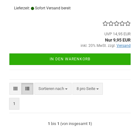
Lieferzeit:
Sofort Versand bereit
UVP 14,95 EUR
Nur 9,95 EUR
inkl. 20% MwSt. zzgl.
Versand
IN DEN WARENKORB
Sortieren nach
pro Seite
Sortieren nach
8 pro Seite
1
1
bis
1
(von insgesamt
1
)