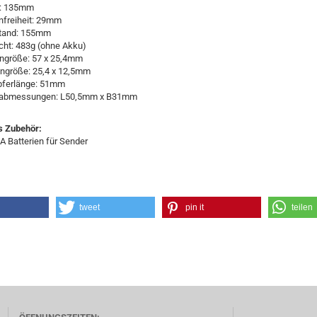
: 135mm
nfreiheit: 29mm
tand: 155mm
ht: 483g (ohne Akku)
ngröße: 57 x 25,4mm
ngröße: 25,4 x 12,5mm
ferlänge: 51mm
abmessungen: L50,5mm x B31mm
s Zubehör:
AA Batterien für Sender
tweet
pin it
teilen