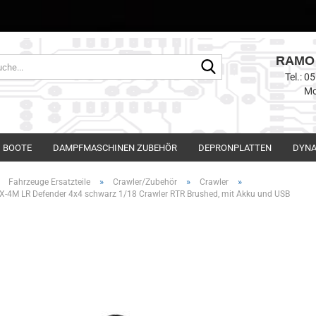
RAMO 
Suche...
Tel.: 
Mo
BOOTE
DAMPFMASCHINEN ZUBEHÖR
DEPRONPLATTEN
DYNA
»
»
»
»
Fahrzeuge Ersatzteile
Crawler/Zubehör
Crawler
-4M LR Defender 4x4 schwarz 1/18 Crawler RTR Brushed, mit Akku und USB