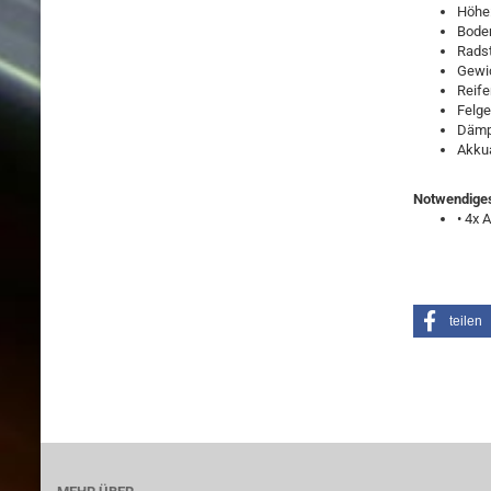
Höhe
Bode
Rads
Gewic
Reife
Felge
Dämp
Akku
Notwendige
• 4x 
teilen