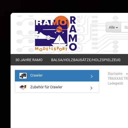
Alle
30 JAHRE RAMO
BALSA/HOLZBAUSÄTZE/HOLZSPIELZEUG
Startseite
Crawler
TRAXXAS TRX
Ladegerät
Zubehör für Crawler