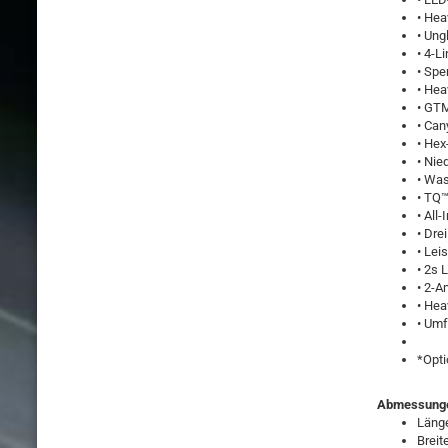
• He
• Ung
• 4-L
• Spe
• Hea
• GT
• Can
• He
• Nie
• Was
• TQ™
• All
• Dre
• Lei
• 2s 
• 2-A
• Hea
• Umf
*Opti
Abmessung
Läng
Brei