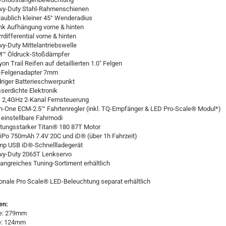
avy-Duty Stahl-Rahmenschienen
laublich kleiner 45° Wenderadius
ink Aufhängung vorne & hinten
rrdifferential vorne & hinten
vy-Duty Mittelantriebswelle
M™ Öldruck-Stoßdämpfer
yon Trail Reifen auf detaillierten 1.0" Felgen
x-Felgenadapter 7mm
driger Batterieschwerpunkt
serdichte Elektronik
 2,4GHz 2-Kanal Fernsteuerung
-In-One ECM-2.5™ Fahrtenregler (inkl. TQ-Empfänger & LED Pro-Scale® Modul*)
i einstellbare Fahrmodi
stungsstarker Titan® 180 87T Motor
LiPo 750mAh 7.4V 20C und iD® (über 1h Fahrzeit)
mp USB iD®-Schnellladegerät
vy-Duty 2065T Lenkservo
angreiches Tuning-Sortiment erhältlich
onale Pro Scale® LED-Beleuchtung separat erhältlich
en:
e: 279mm
te: 124mm