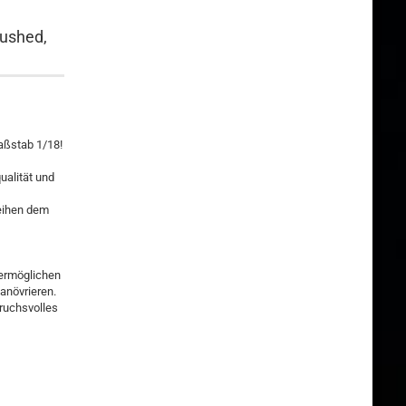
ushed,
aßstab 1/18!
ualität und
leihen dem
ermöglichen
anövrieren.
ruchsvolles