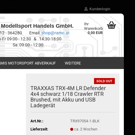
Kundenlogin
Ihr
Modellsport Handels GmbH.
Warenkorb
0512 - 364280 Email:
shop@ramo.at
0,00 EUR
-Fr 09:00 - 12:30 & 14:30-18:00
Sa: 09:00 - 12:30
MIS MOTORSPORT ABVERKAUF
WEITERE
SOLD OUT
TRAXXAS TRX-4M LR Defender
4x4 schwarz 1/18 Crawler RTR
Brushed, mit Akku und USB
Ladegerät
Art.Nr.:
TRX97054-1-BLK
Lieferzeit:
ca. 2 Wochen