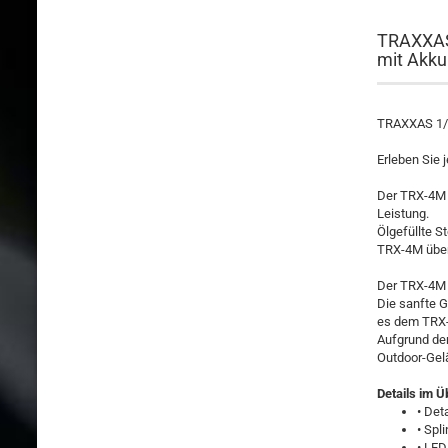
TRAXXAS
mit Akku
TRAXXAS 1/
Erleben Sie
Der TRX-4M s
Leistung.
Ölgefüllte 
TRX-4M übera
Der TRX-4M 
Die sanfte 
es dem TRX-
Aufgrund der
Outdoor-Gel
Details im Ü
• Det
• Spl
• LE