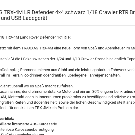
 TRX-4M LR Defender 4x4 schwarz 1/18 Crawler RTR Br
 und USB Ladegerät
18 TRX-4M Land Rover Defender 4x4 RTR
 jetzt mit dem TRAXXAS TRX-4M eine neue Form von Spaß und Abendteuer im M
chließt die Lücke zwischen der 1/24 und 1/10 Crawler-Szene hinsichtlich Topq
Stoßdämpfer, Rahmenschienen aus Stahl und ein leistungsstarkes Fahrwerk ver
ll im Terrain, ob drinnen oder draußen, überlegene Fahreigenschaften.
glänzt überall wo es Spaß macht zu fahren.
Gasannahme, der drehmomentstarke Motor und ein um 30% engerer Lenkradius 
4M, Kletteraktionen in Innenräumen problemlos zu bewältigen und präzise zu m
 großen Reifen und Bodenfreiheit, sowie der hohen Geschwindigkeit stellt ansp
ände für den kleinen TRX-4M kein Problem dar.
berblick:
aillierte lizenzierte ABS-Karosserie
intenlose Karosseriebefestigung
D-Stoßstangenbeleuchtung