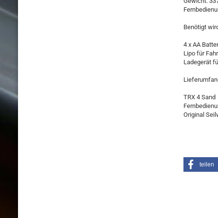
Gewicht: 337
Fernbedienun
Benötigt wir
4 x AA Batte
Lipo für Fah
Ladegerät fü
Lieferumfan
TRX 4 Sand
Fernbedien
Original Sei
teilen