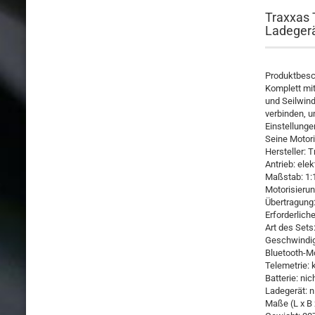
Traxxas 
Ladeger
Produktbesc
Komplett mi
und Seilwind
verbinden, 
Einstellunge
Seine Motori
Hersteller: 
Antrieb: elek
Maßstab: 1:
Motorisierun
Übertragung:
Erforderlich
Art des Sets:
Geschwindig
Bluetooth-Mo
Telemetrie: 
Batterie: ni
Ladegerät: 
Maße (L x B 