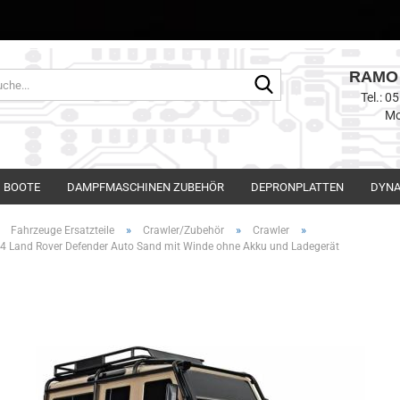
RAMO 
Suche...
Tel.: 
Mo
BOOTE
DAMPFMASCHINEN ZUBEHÖR
DEPRONPLATTEN
DYNA
»
»
»
»
Fahrzeuge Ersatzteile
Crawler/Zubehör
Crawler
4 Land Rover Defender Auto Sand mit Winde ohne Akku und Ladegerät