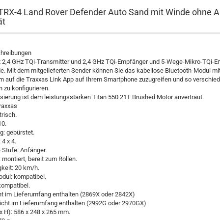
TRX-4 Land Rover Defender Auto Sand mit Winde ohne 
ät
hreibungen
t 2,4 GHz TQi-Transmitter und 2,4 GHz TQi-Empfänger und 5-Wege-Mikro-TQi-
e. Mit dem mitgelieferten Sender können Sie das kabellose Bluetooth-Modul mi
um auf die Traxxas Link App auf Ihrem Smartphone zuzugreifen und so verschie
n zu konfigurieren.
sierung ist dem leistungsstarken Titan 550 21T Brushed Motor anvertraut.
Traxxas
trisch.
10.
g: gebürstet.
 4 x 4.
e Stufe: Anfänger.
 montiert, bereit zum Rollen.
keit: 20 km/h.
dul: kompatibel.
kompatibel.
cht im Lieferumfang enthalten (2869X oder 2842X)
nicht im Lieferumfang enthalten (2992G oder 2970GX)
x H): 586 x 248 x 265 mm.