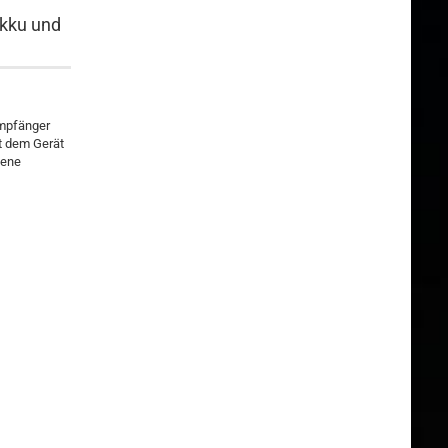
Akku und
Empfänger
t dem Gerät
dene