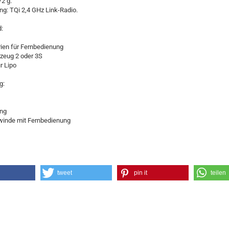
2 g.
g: TQi 2,4 GHz Link-Radio.
d:
rien für Fernbedienung
rzeug 2 oder 3S
r Lipo
g:
ung
lwinde mit Fernbedienung
tweet
pin it
teilen