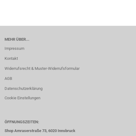
MEHR ÜBER...
Impressum
Kontakt
Widerrufsrecht & Muster-Widerrufsformular
AGB
Datenschutzerklärung
Cookie Einstellungen
ÖFFNUNGSZEITEN:
Shop Amraserstraße 73, 6020 Innsbruck