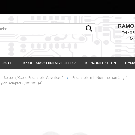
RAMO 
Suche...
Tel.: 
Mo
BOOTE
DAMPFMASCHINEN ZUBEHÖR
DEPRONPLATTEN
DYNA
»
»
Serpent, Xceed Ersatzteile Abverkauf
Ersatzteile mit Nummernanfang 1.....
ylon Adapter 6,1x11x1 (4)