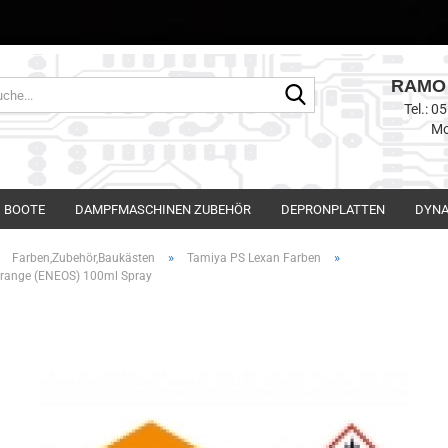
RAMO 
Suche...
Tel.: 
Mo
BOOTE
DAMPFMASCHINEN ZUBEHÖR
DEPRONPLATTEN
DYNA
»
»
»
Farben,Zubehör,Baukästen
Tamiya PS Lexan Farben
Orange (ENEOS) 100ml Spray