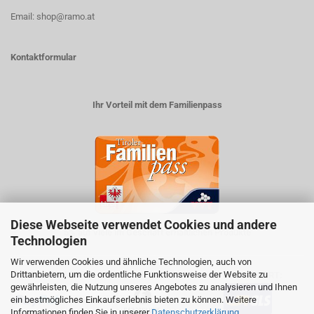
Email: shop@ramo.at
Kontaktformular
Ihr Vorteil mit dem Familienpass
Diese Webseite verwendet Cookies und andere
5% auf viele im Geschäft erhältlichen Produkte
Technologien
Wir verwenden Cookies und ähnliche Technologien, auch von
Drittanbietern, um die ordentliche Funktionsweise der Website zu
ZAHLUNGSARTEN
VERSANDART:
gewährleisten, die Nutzung unseres Angebotes zu analysieren und Ihnen
ein bestmögliches Einkaufserlebnis bieten zu können. Weitere
Informationen finden Sie in unserer
Datenschutzerklärung
.