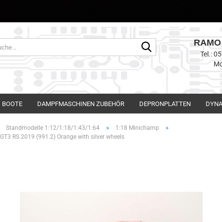
RAMO 
Suche...
Tel.: 
Mo
BOOTE
DAMPFMASCHINEN ZUBEHÖR
DEPRONPLATTEN
DYNA
»
»
»
Standmodelle 1:12/1:18/1:43/1:64
1:18 Minichamp
GT3 RS 2019 (991.2) Orange with silver wheels