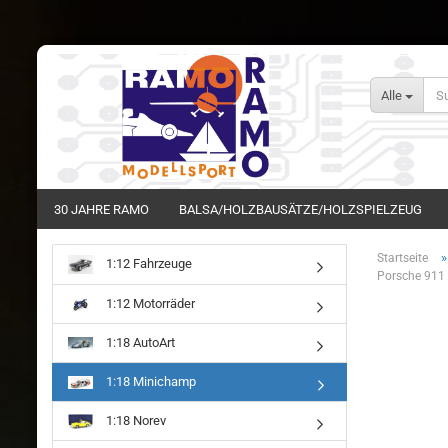
Alle
30 JAHRE RAMO
BALSA/HOLZBAUSÄTZE/HOLZSPIELZEUG
Startseite
1:12 Fahrzeuge
Porsche 911 
1:12 Motorräder
1:18 AutoArt
1:18 Minichamp
1:18 Norev