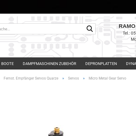
RAMO 
Suche...
Tel.: 
Mo
BOOTE
DAMPFMASCHINEN ZUBEHÖR
DEPRONPLATTEN
DYNA
»
»
»
Fernst. Empfänger Servos Quarze
Servos
Micro Metal Gear Servo