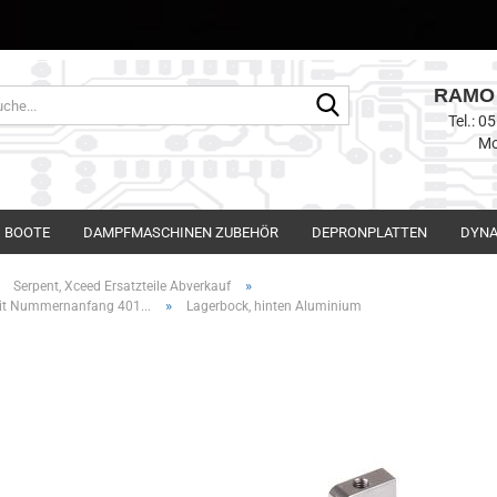
RAMO 
Suche...
Tel.: 
Mo
BOOTE
DAMPFMASCHINEN ZUBEHÖR
DEPRONPLATTEN
DYNA
»
»
Serpent, Xceed Ersatzteile Abverkauf
»
mit Nummernanfang 401...
Lagerbock, hinten Aluminium