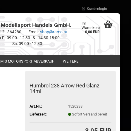
Kundenlogin
Ihr
Modellsport Handels GmbH.
Warenkorb
0512 - 364280 Email:
shop@ramo.at
0,00 EUR
-Fr 09:00 - 12:30 & 14:30-18:00
Sa: 09:00 - 12:30
MIS MOTORSPORT ABVERKAUF
WEITERE
Humbrol 238 Arrow Red Glanz
14ml
Art.Nr.:
1520238
Lieferzeit:
Sofort Versand bereit
3,95 EUR