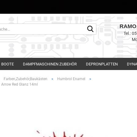
RAMO 
Suche...
Tel.: 
Mo
BOOTE
DAMPFMASCHINEN ZUBEHÖR
DEPRONPLATTEN
DYNA
»
»
»
Farben,Zubehör,Baukästen
Humbrol Enamel
 Arrow Red Glanz 14ml