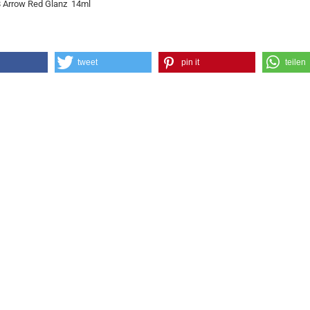
 Arrow Red Glanz 14ml
tweet
pin it
teilen