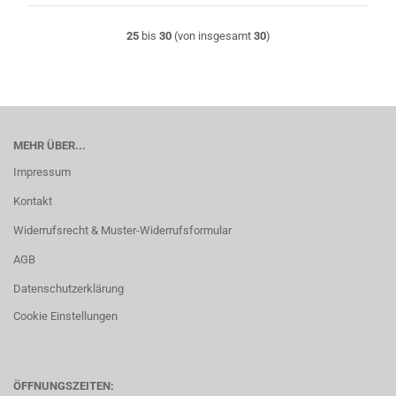
25
bis
30
(von insgesamt
30
)
MEHR ÜBER...
Impressum
Kontakt
Widerrufsrecht & Muster-Widerrufsformular
AGB
Datenschutzerklärung
Cookie Einstellungen
ÖFFNUNGSZEITEN: