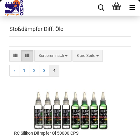
Stoßdämpfer Diff. Öle
Sortieren nach
pro Seite
Sortieren nach
8 pro Seite
«
1
2
3
4
RC Silikon Dämpfer Öl 50000 CPS