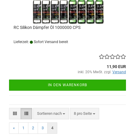
RC Silikon Dämpfer Öl 1000000 CPS
Lieferzeit:
Sofort Versand bereit
11,90 EUR
inkl. 20% MwSt. zzgl.
Versand
IN DEN WARENKORB
Sortieren nach
pro Seite
Sortieren nach
8 pro Seite
«
1
2
3
4