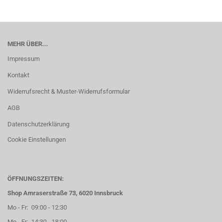
MEHR ÜBER...
Impressum
Kontakt
Widerrufsrecht & Muster-Widerrufsformular
AGB
Datenschutzerklärung
Cookie Einstellungen
ÖFFNUNGSZEITEN:
Shop Amraserstraße 73, 6020 Innsbruck
Mo - Fr: 09:00 - 12:30
Mo - Fr: 14:30 - 18:00