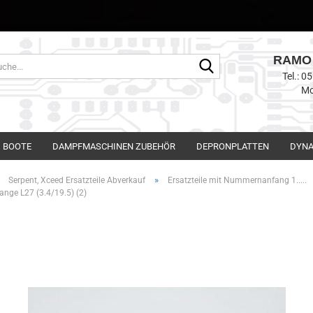
RAMO 
Suche...
Tel.: 
Mo
BOOTE
DAMPFMASCHINEN ZUBEHÖR
DEPRONPLATTEN
DYNA
»
»
Serpent, Xceed Ersatzteile Abverkauf
Ersatzteile mit Nummernanfang 1.....
ange L27 (3.4/19.5) (2)