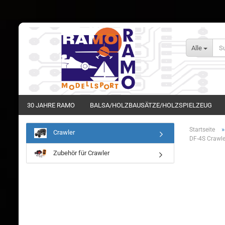
Alle
30 JAHRE RAMO
BALSA/HOLZBAUSÄTZE/HOLZSPIELZEUG
Startseite
Crawler
DF-4S Crawle
Zubehör für Crawler