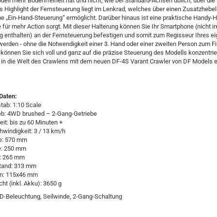
ell mehr Bodenfreiheit hat und nicht, wie bei Standard-Achsen üblich, über die
as Highlight der Fernsteuerung liegt im Lenkrad, welches über einen Zusatzhebel 
 „Ein-Hand-Steuerung“ ermöglicht. Darüber hinaus ist eine praktische Handy-H
die für mehr Action sorgt. Mit dieser Halterung können Sie Ihr Smartphone (nicht i
g enthalten) an der Fernsteuerung befestigen und somit zum Regisseur Ihres e
werden - ohne die Notwendigkeit einer 3. Hand oder einer zweiten Person zum F
können Sie sich voll und ganz auf die präzise Steuerung des Modells konzentrie
 in die Welt des Crawlens mit dem neuen DF-4S Varant Crawler von DF Models e
Daten:
ab: 1:10 Scale
eb: 4WD brushed – 2-Gang-Getriebe
eit: bis zu 60 Minuten +
windigkeit: 3 / 13 km/h
e: 570 mm
e: 250 mm
: 265 mm
tand: 313 mm
en: 115x46 mm
ht (inkl. Akku): 3650 g
ED-Beleuchtung, Seilwinde, 2-Gang-Schaltung