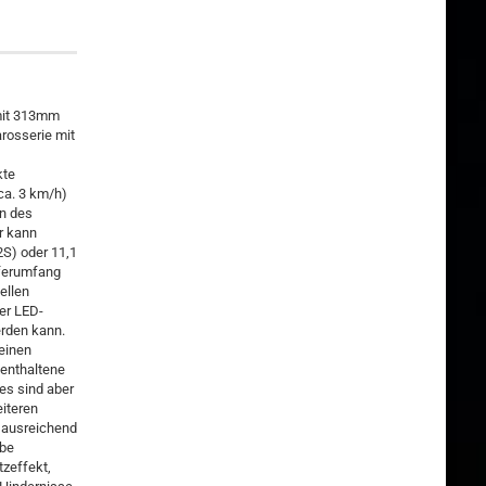
 mit 313mm
rosserie mit
kte
ca. 3 km/h)
en des
r kann
2S) oder 11,1
eferumfang
ellen
er LED-
erden kann.
einen
 enthaltene
ies sind aber
eiteren
r ausreichend
ebe
tzeffekt,