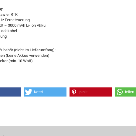
g:
rawler RTR
Hz Fernsteuerung
olt – 3000 mAh Li-Ion Akku
Ladekabel
tung
ubehör (nicht im Lieferumfang):
rien (keine Akkus verwenden)
cker (min. 10 Watt)
tweet
pin it
teilen