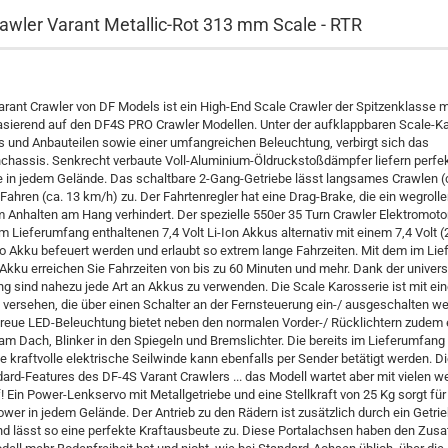
awler Varant Metallic-Rot 313 mm Scale - RTR
arant Crawler von DF Models ist ein High-End Scale Crawler der Spitzenklasse
asierend auf den DF4S PRO Crawler Modellen. Unter der aufklappbaren Scale-Ka
ls und Anbauteilen sowie einer umfangreichen Beleuchtung, verbirgt sich das
chassis. Senkrecht verbaute Voll-Aluminium-Öldruckstoßdämpfer liefern perfe
 in jedem Gelände. Das schaltbare 2-Gang-Getriebe lässt langsames Crawlen (
Fahren (ca. 13 km/h) zu. Der Fahrtenregler hat eine Drag-Brake, die ein wegroll
 Anhalten am Hang verhindert. Der spezielle 550er 35 Turn Crawler Elektromoto
 Lieferumfang enthaltenen 7,4 Volt Li-Ion Akkus alternativ mit einem 7,4 Volt (
Po Akku befeuert werden und erlaubt so extrem lange Fahrzeiten. Mit dem im Li
Akku erreichen Sie Fahrzeiten von bis zu 60 Minuten und mehr. Dank der univers
g sind nahezu jede Art an Akkus zu verwenden. Die Scale Karosserie ist mit ein
versehen, die über einen Schalter an der Fernsteuerung ein-/ ausgeschalten w
treue LED-Beleuchtung bietet neben den normalen Vorder-/ Rücklichtern zudem 
am Dach, Blinker in den Spiegeln und Bremslichter. Die bereits im Lieferumfang
e kraftvolle elektrische Seilwinde kann ebenfalls per Sender betätigt werden. D
dard-Features des DF-4S Varant Crawlers ... das Modell wartet aber mit vielen w
! Ein Power-Lenkservo mit Metallgetriebe und eine Stellkraft von 25 Kg sorgt fü
er in jedem Gelände. Der Antrieb zu den Rädern ist zusätzlich durch ein Getri
nd lässt so eine perfekte Kraftausbeute zu. Diese Portalachsen haben den Zusa