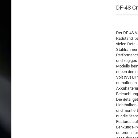
DF-4S Cr
Der DF-4S V
Radstand, b
vielen Detai
Stahlrahmen
Performance
und zügiges 
Modells beim
neben dem im
Volt (3S) Li
enthaltenen 
Akkuhalterun
Beleuchtung 
Die detailge
Lichtbalken 
und montiert
nur die Stan
Features auf
Lenkungs-Pow
untersetzt u