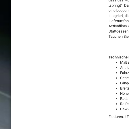
dass das Mod
„springt“. D
eine bequeme
integriert, 
Lieferumfan
Actionfilms 
Stattdessen 
Tauchen Sie
Technische 
Maßst
Antri
Fahrz
Gesch
Läng
Breit
Höhe
Rads
Reif
Gewic
Features: L