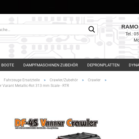
RAMO 
Suche...
Tel.: 
Mo
BOOTE
DAMPFMASCHINEN ZUBEHÖR
DEPRONPLATTEN
DYNA
»
»
»
»
Fahrzeuge Ersatzteile
Crawler/Zubehör
Crawler
r Varant Metallic-Rot 313 mm Scale - RTR