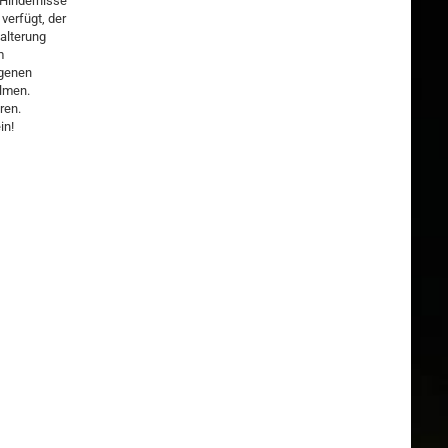
 Hindernisse
verfügt, der
alterung
m
igenen
ilmen.
ren.
in!