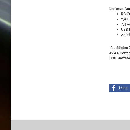
Lieferumfan
RC-C
2,4 G
7,4 V
USB-
Anlei
Benötigtes Z
4x AA-Batte
USB Netzste
teilen