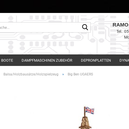
RAMO 
Suche...
Tel.: 
Mo
BOOTE
DAMPFMASCHINEN ZUBEHÖR
DEPRONPLATTEN
DYNA
»
»
Balsa/Holzbausätze/Holzspielzeug
Big Ben UGAERS