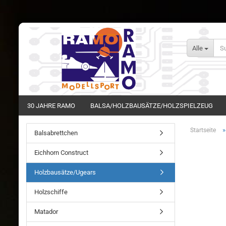
Alle
30 JAHRE RAMO
BALSA/HOLZBAUSÄTZE/HOLZSPIELZEUG
Startseite
Balsabrettchen
Eichhorn Construct
Holzbausätze/Ugears
Holzschiffe
Matador