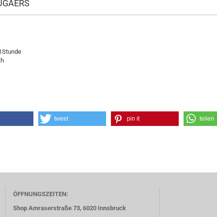
 UGAERS
 1Stunde
ch
tweet
pin it
teilen
ÖFFNUNGSZEITEN:
Shop Amraserstraße 73, 6020 Innsbruck