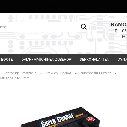
RAMO 
Suche...
Tel.: 
Mo
BOOTE
DAMPFMASCHINEN ZUBEHÖR
DEPRONPLATTEN
DYNA
»
»
»
»
Fahrzeuge Ersatzteile
Crawler/Zubehör
Zubehör für Crawler
e Attrappe 20x30mm