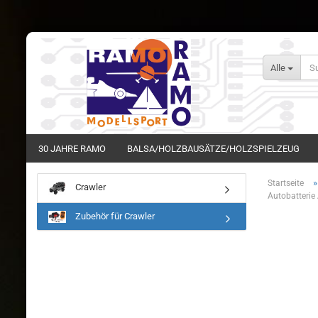
Alle
30 JAHRE RAMO
BALSA/HOLZBAUSÄTZE/HOLZSPIELZEUG
Startseite
Crawler
Autobatteri
Zubehör für Crawler