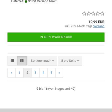
Lieferzeit:
Sofort Versand bereit
10,99 EUR
inkl. 20% MwSt. zzgl.
Versand
IN DEN WARENKORB
Sortieren nach
pro Seite
Sortieren nach
8 pro Seite
«
1
2
3
4
5
»
9
bis
16
(von insgesamt
40
)