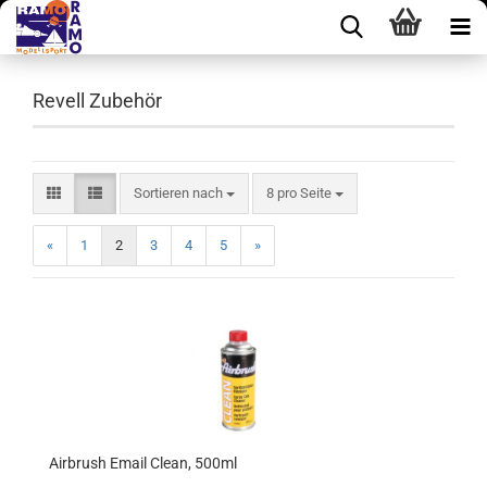
Revell Zubehör
Sortieren nach
pro Seite
Sortieren nach
8 pro Seite
«
1
2
3
4
5
»
Airbrush Email Clean, 500ml