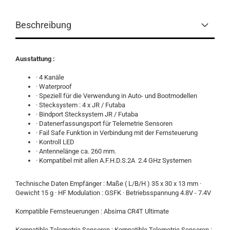
Beschreibung
Ausstattung :
· 4 Kanäle
· Waterproof
· Speziell für die Verwendung in Auto- und Bootmodellen
· Stecksystem : 4 x JR / Futaba
· Bindport Stecksystem JR / Futaba
· Datenerfassungsport für Telemetrie Sensoren
· Fail Safe Funktion in Verbindung mit der Fernsteuerung
· Kontroll LED
· Antennelänge ca. 260 mm.
· Kompatibel mit allen A.F.H.D.S.2A 2.4 GHz Systemen
Technische Daten Empfänger : Maße ( L/B/H ) 35 x 30 x 13 mm ·
Gewicht 15 g · HF Modulation : GSFK · Betriebsspannung 4.8V - 7.4V
Kompatible Fernsteuerungen : Absima CR4T Ultimate
Kompatible Telemetrie Sensoren : Kompatible Telemetrie Sensoren :