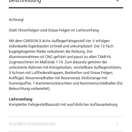
Beschreibung
Achtung!
Statt Chromfelgen sind Graue Felgen im Lieferumfang
Mit dem CARSON 3-Achs-Aufliegerfahrgestell Ver. II erfolgen
individuelle Eigenbauten schnell und unkompliziert. Die 12-fach
kugelgelagerten Räder reduzieren die Reibung. Der
Aluminiumrahmen ist CNC-gefräst und passt zu allen TAMIYA
Zugmaschinen im Maßstab 1:14. Zum Bausatz gehören der
unlackierte Rahmen mit Königsbolzen, verstellbare Aufliegerstützen,
3 Achsen mit Luftfederattrappen, Breitreifen und Graue Felgen,
Kotflügel, Reserveradhalter mit Reserverad, Stoßstange mit
Gummipuffer, 7-Kammerrückleuchten und Nummernschildhalter (für
Beleuchtung vorbereitet).
Lieferumfang:
Kompletter Fahrgestellbausatz mit ausführlicher Aufbauanleitung
Kundenrezensionen